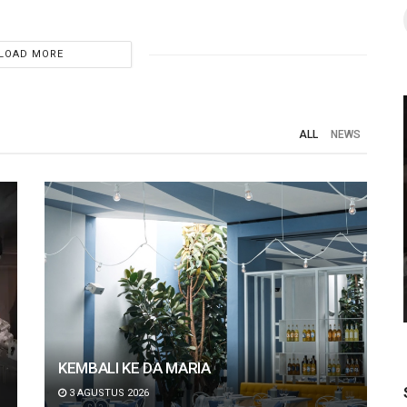
LOAD MORE
ALL
NEWS
NEWS
 2026
Glengoyne dan Tamdhu Resmi Hadir di
agai
Indonesia, Merayakan Seni
shion
Craftsmanship dalam Single Malt
Scotch Whisky
KEMBALI KE DA MARIA
3 AGUSTUS 2026