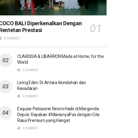
COCO BALI Diperkenalkan Dengan
Rentetan Prestasi
0 SHARES
CLARISSA & LIBARRON Made at Home, for the
World
0 SHARES
Living Eden: Di Antara Keindahan dan
Kesadaran
0 SHARES
Exquise Patisserie Resmi Hadir di Margonda
Depok: Rayakan #ManisnyaPas dengan Cita
Rasa Premium yang Hangat
0 SHARES