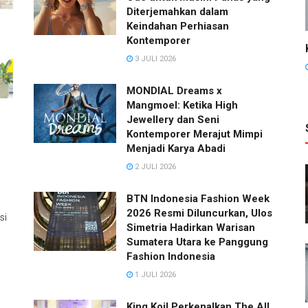
Diterjemahkan dalam
Keindahan Perhiasan
Kontemporer
3 JULI 2026
MONDIAL Dreams x
Mangmoel: Ketika High
Jewellery dan Seni
Kontemporer Merajut Mimpi
Menjadi Karya Abadi
2 JULI 2026
BTN Indonesia Fashion Week
2026 Resmi Diluncurkan, Ulos
si
Simetria Hadirkan Warisan
Sumatera Utara ke Panggung
Fashion Indonesia
1 JULI 2026
King Koil Perkenalkan The All