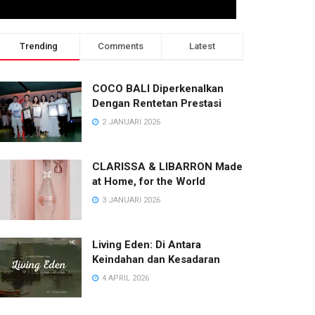
Trending
Comments
Latest
o
COCO BALI Diperkenalkan
Dengan Rentetan Prestasi
2 JANUARI 2026
CLARISSA & LIBARRON Made
at Home, for the World
3 JANUARI 2026
Living Eden: Di Antara
Keindahan dan Kesadaran
NEWS
4 APRIL 2026
KEMBALI KE DA MARIA