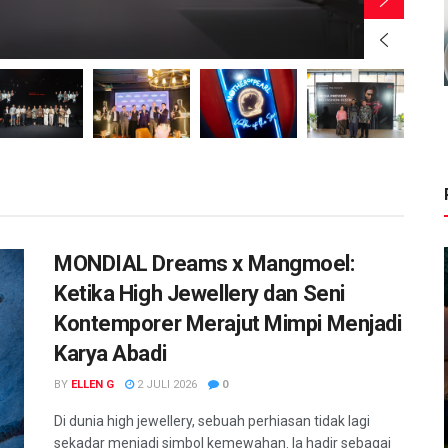
BY
MONDIAL Dreams x Mangmoel:
Ketika High Jewellery dan Seni
Kontemporer Merajut Mimpi Menjadi
Karya Abadi
BY
ELLEN G
2 JULI 2026
0
Di dunia high jewellery, sebuah perhiasan tidak lagi
sekadar menjadi simbol kemewahan. Ia hadir sebagai