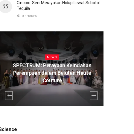
Cincoro: Seni Merayakan Hidup Lewat Sebotol
Tequila
0 SHARES
NEWS
SPECTRUM: Perayaan Keindahan
Perempuan dalam Balutan Haute
K
Couture
Science