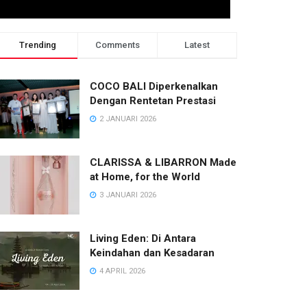
Trending
Comments
Latest
2 minggu ago
COCO BALI Diperkenalkan
Dengan Rentetan Prestasi
2 JANUARI 2026
CLARISSA & LIBARRON Made
at Home, for the World
3 JANUARI 2026
Living Eden: Di Antara
Keindahan dan Kesadaran
NEWS
4 APRIL 2026
KEMBALI KE DA MARIA