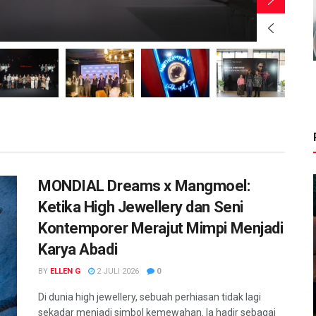
BY
MONDIAL Dreams x Mangmoel:
Ketika High Jewellery dan Seni
Kontemporer Merajut Mimpi Menjadi
Karya Abadi
BY
ELLEN G
2 JULI 2026
0
Di dunia high jewellery, sebuah perhiasan tidak lagi
sekadar menjadi simbol kemewahan. Ia hadir sebagai