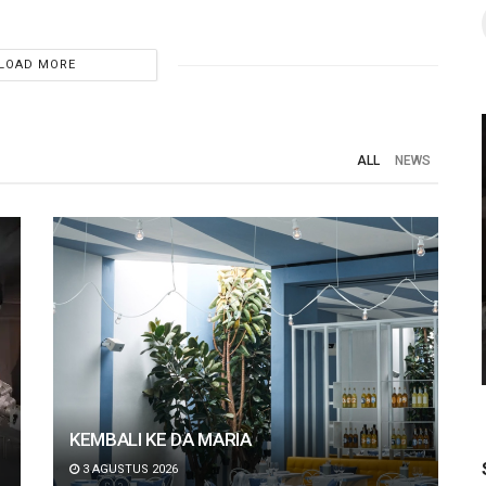
LOAD MORE
ALL
NEWS
NEWS
 2026
Glengoyne dan Tamdhu Resmi Hadir di
agai
Indonesia, Merayakan Seni
shion
Craftsmanship dalam Single Malt
Scotch Whisky
KEMBALI KE DA MARIA
3 AGUSTUS 2026