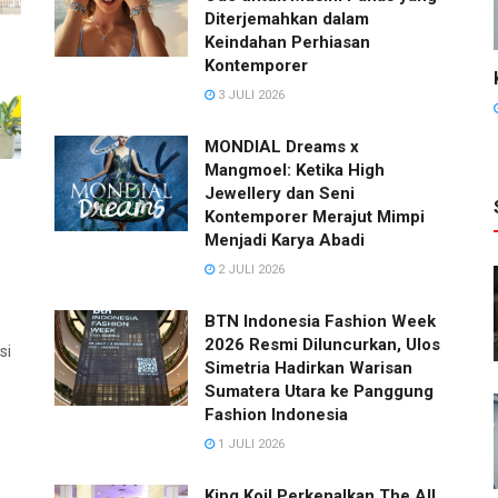
Diterjemahkan dalam
Keindahan Perhiasan
Kontemporer
3 JULI 2026
MONDIAL Dreams x
Mangmoel: Ketika High
Jewellery dan Seni
Kontemporer Merajut Mimpi
Menjadi Karya Abadi
2 JULI 2026
BTN Indonesia Fashion Week
2026 Resmi Diluncurkan, Ulos
si
Simetria Hadirkan Warisan
Sumatera Utara ke Panggung
Fashion Indonesia
1 JULI 2026
King Koil Perkenalkan The All