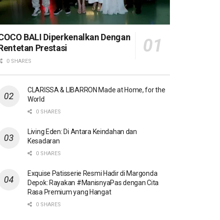
COCO BALI Diperkenalkan Dengan
Rentetan Prestasi
0 SHARES
CLARISSA & LIBARRON Made at Home, for the
World
0 SHARES
Living Eden: Di Antara Keindahan dan
Kesadaran
0 SHARES
Exquise Patisserie Resmi Hadir di Margonda
Depok: Rayakan #ManisnyaPas dengan Cita
Rasa Premium yang Hangat
0 SHARES