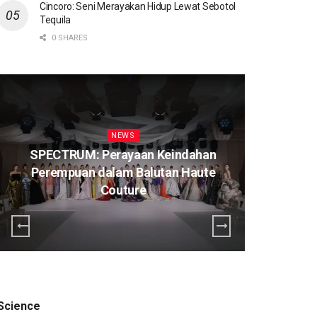
Cincoro: Seni Merayakan Hidup Lewat Sebotol
Tequila
0 SHARES
NEWS
SPECTRUM: Perayaan Keindahan
Perempuan dalam Balutan Haute
K
Couture
Science