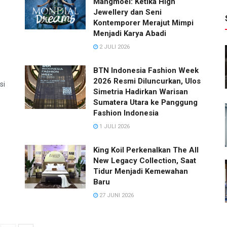
Mangmoel: Ketika High
Jewellery dan Seni
Kontemporer Merajut Mimpi
Menjadi Karya Abadi
2 JULI 2026
BTN Indonesia Fashion Week
2026 Resmi Diluncurkan, Ulos
si
Simetria Hadirkan Warisan
Sumatera Utara ke Panggung
Fashion Indonesia
1 JULI 2026
King Koil Perkenalkan The All
New Legacy Collection, Saat
Tidur Menjadi Kemewahan
Baru
27 JUNI 2026