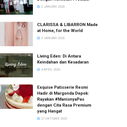
2 JANUARI 2026
CLARISSA & LIBARRON Made
at Home, for the World
3 JANUARI 2026
Living Eden: Di Antara
Keindahan dan Kesadaran
NEWS
4 APRIL 2026
KEMBALI KE DA MARIA
Exquise Patisserie Resmi
RACHEL OCTAVIA
3 AGUSTUS 2026
Hadir di Margonda Depok:
Rayakan #ManisnyaPas
dengan Cita Rasa Premium
yang Hangat
27 OKTOBER 2025