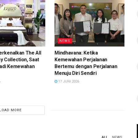
NEWS
Perkenalkan The All
Mindhavana: Ketika
 Collection, Saat
Kemewahan Perjalanan
jadi Kemewahan
Bertemu dengan Perjalanan
Menuju Diri Sendiri
6
17 JUNI 2026
LOAD MORE
ALL
NEWS