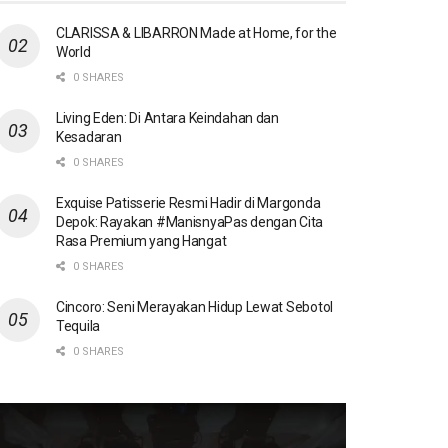
CLARISSA & LIBARRON Made at Home, for the
World
0 SHARES
Living Eden: Di Antara Keindahan dan
Kesadaran
0 SHARES
Exquise Patisserie Resmi Hadir di Margonda
Depok: Rayakan #ManisnyaPas dengan Cita
Rasa Premium yang Hangat
0 SHARES
Cincoro: Seni Merayakan Hidup Lewat Sebotol
Tequila
0 SHARES