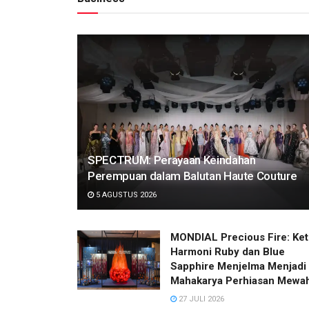
NEWS
NEWS
ious Fire: Ketika
BRI JF3 Fashion Festival
 dan Blue Sapphire
Tegaskan Perannya seb
enjadi Mahakarya
Penggerak Ekosistem Fa
asan Mewah
Indonesia
SPECTRUM: Perayaan Keindahan
Perempuan dalam Balutan Haute Couture
5 AGUSTUS 2026
MONDIAL Precious Fire: Ket
Harmoni Ruby dan Blue
Sapphire Menjelma Menjadi
Mahakarya Perhiasan Mewa
27 JULI 2026