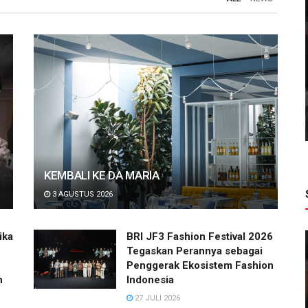
NEWS
 2026
Glengoyne dan Tamdhu Resmi Hadir di
agai
Indonesia, Merayakan Seni
shion
Craftsmanship dalam Single Malt
Scotch Whisky
KEMBALI KE DA MARIA
3 AGUSTUS 2026
ika
BRI JF3 Fashion Festival 2026
Tegaskan Perannya sebagai
Penggerak Ekosistem Fashion
h
Indonesia
27 JULI 2026