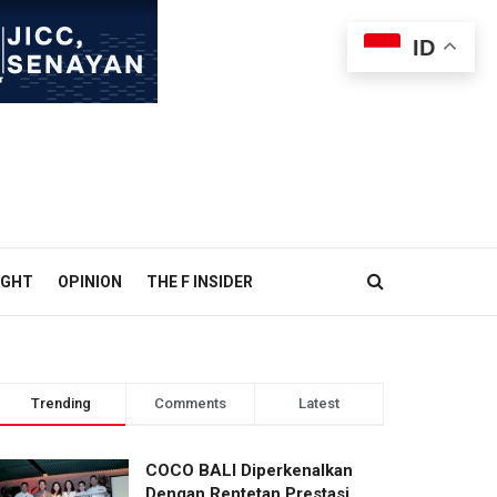
ID
IGHT
OPINION
THE F INSIDER
Trending
Comments
Latest
1 minggu ago
COCO BALI Diperkenalkan
Dengan Rentetan Prestasi