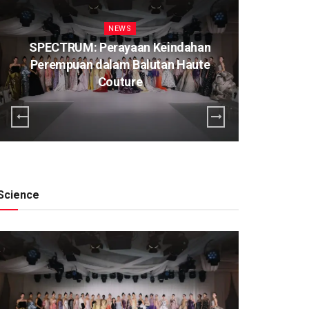
NEWS
SPECTRUM: Perayaan Keindahan
Perempuan dalam Balutan Haute
K
Couture
Science