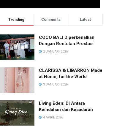
Trending
Comments
Latest
COCO BALI Diperkenalkan
Dengan Rentetan Prestasi
2 JANUARI 2026
CLARISSA & LIBARRON Made
at Home, for the World
3 JANUARI 2026
Living Eden: Di Antara
Keindahan dan Kesadaran
NEWS
4 APRIL 2026
KEMBALI KE DA MARIA