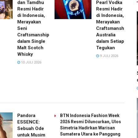
dan Tamdhu
Pearl Vodka
Resmi Hadir
Resmi Hadir
di Indonesia,
di Indonesia,
Merayakan
Merayakan
Seni
Craftsmanship
Craftsmanship
Australia
dalam Single
dalam Setiap
Malt Scotch
Tegukan
Whisky
9 JULI 2026
10 JULI 2026
Pandora
BTN Indonesia Fashion Week
ESSENCE:
2026 Resmi Diluncurkan, Ulos
Simetria Hadirkan Warisan
Sebuah Ode
Sumatera Utara ke Panggung
untuk Musim