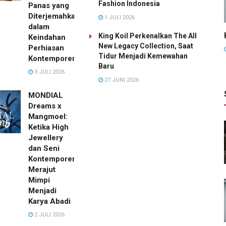
Fashion Indonesia
Panas yang
Diterjemahkan
1 JULI 2026
dalam
King Koil Perkenalkan The All
Keindahan
New Legacy Collection, Saat
Perhiasan
Tidur Menjadi Kemewahan
Kontemporer
Baru
3 JULI 2026
27 JUNI 2026
MONDIAL
Dreams x
Mangmoel:
Ketika High
Jewellery
dan Seni
Kontemporer
Merajut
Mimpi
Menjadi
Karya Abadi
2 JULI 2026