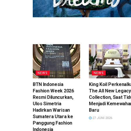
NEWS
NEWS
BTN Indonesia
King Koil Perkenalk
Fashion Week 2026
The All New Legacy
Resmi Diluncurkan,
Collection, Saat Tid
Ulos Simetria
Menjadi Kemewaha
Hadirkan Warisan
Baru
Sumatera Utara ke
27 JUNI 2026
Panggung Fashion
Indonesia