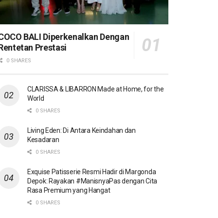
COCO BALI Diperkenalkan Dengan
Rentetan Prestasi
0 SHARES
CLARISSA & LIBARRON Made at Home, for the
World
0 SHARES
Living Eden: Di Antara Keindahan dan
Kesadaran
0 SHARES
Exquise Patisserie Resmi Hadir di Margonda
Depok: Rayakan #ManisnyaPas dengan Cita
Rasa Premium yang Hangat
0 SHARES