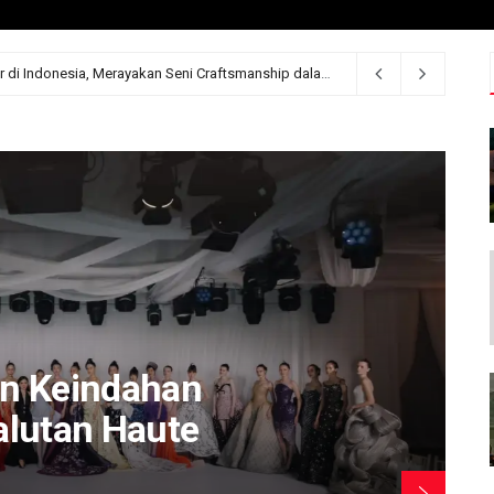
rempuan dalam Balutan Haute Couture
4 hari ago
n Keindahan
lutan Haute