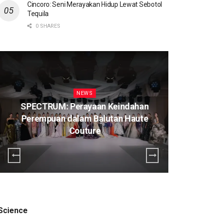
Cincoro: Seni Merayakan Hidup Lewat Sebotol
Tequila
0 SHARES
NEWS
SPECTRUM: Perayaan Keindahan
Perempuan dalam Balutan Haute
K
Couture
Science