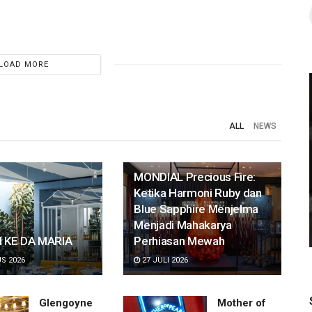
LOAD MORE
NEWS
ALL
NEWS
 2026
Glengoyne dan Tamdhu Resmi Hadir di
agai
Indonesia, Merayakan Seni
MONDIAL Precious Fire:
shion
Craftsmanship dalam Single Malt
Ketika Harmoni Ruby dan
Scotch Whisky
Blue Sapphire Menjelma
Menjadi Mahakarya
 KE DA MARIA
Perhiasan Mewah
S 2026
27 JULI 2026
Glengoyne
Mother of