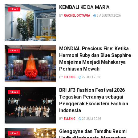
KEMBALI KE DA MARIA
NEWS
BY
RACHEL OCTAVIA
3 AGUSTUS 2026
MONDIAL Precious Fire: Ketika
NEWS
Harmoni Ruby dan Blue Sapphire
Menjelma Menjadi Mahakarya
Perhiasan Mewah
BY
ELLEN G
27 JULI 2026
BRI JF3 Fashion Festival 2026
NEWS
Tegaskan Perannya sebagai
Penggerak Ekosistem Fashion
Indonesia
BY
ELLEN G
27 JULI 2026
Glengoyne dan Tamdhu Resmi
NEWS