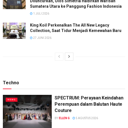
Diluncurkan, Ulos Simetria Hadirkan Warisan
Sumatera Utara ke Panggung Fashion Indonesia
1 JULI 2026
King Koil Perkenalkan The All New Legacy
Collection, Saat Tidur Menjadi Kemewahan Baru
27 JUNI 2026
Techno
SPECTRUM: Perayaan Keindahan
NEWS
Perempuan dalam Balutan Haute
Couture
BY
ELLEN G
5 AGUSTUS 2026