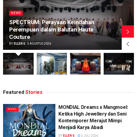
NEWS
SPECTRUM: Perayaan Keindahan
Perempuan dalam Balutan Haute
Couture
BY
ELLEN G
5 AGUSTUS 2026
Featured
Stories
MONDIAL Dreams x Mangmoel:
NEWS
Ketika High Jewellery dan Seni
Kontemporer Merajut Mimpi
Menjadi Karya Abadi
BY
ELLEN G
2 JULI 2026