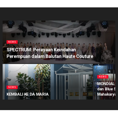
NEWS
SPECTRUM: Perayaan Keindahan
Perempuan dalam Balutan Haute Couture
NEWS
MONDIAL Pr
NEWS
dan Blue S
KEMBALI KE DA MARIA
Mahakarya 