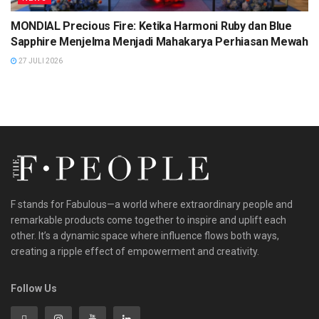
MONDIAL Precious Fire: Ketika Harmoni Ruby dan Blue
Sapphire Menjelma Menjadi Mahakarya Perhiasan Mewah
27 JULI 2026
F stands for Fabulous—a world where extraordinary people and
remarkable products come together to inspire and uplift each
other. It’s a dynamic space where influence flows both ways,
creating a ripple effect of empowerment and creativity.
Follow Us