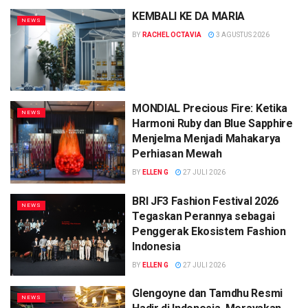
KEMBALI KE DA MARIA
NEWS
BY
RACHEL OCTAVIA
3 AGUSTUS 2026
MONDIAL Precious Fire: Ketika
NEWS
Harmoni Ruby dan Blue Sapphire
Menjelma Menjadi Mahakarya
Perhiasan Mewah
BY
ELLEN G
27 JULI 2026
BRI JF3 Fashion Festival 2026
NEWS
Tegaskan Perannya sebagai
Penggerak Ekosistem Fashion
Indonesia
BY
ELLEN G
27 JULI 2026
Glengoyne dan Tamdhu Resmi
NEWS