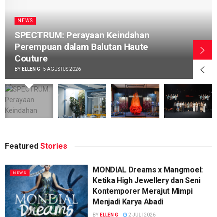
NEWS
SPECTRUM: Perayaan Keindahan
Perempuan dalam Balutan Haute
Couture
BY
ELLEN G
5 AGUSTUS 2026
Featured
Stories
MONDIAL Dreams x Mangmoel:
NEWS
Ketika High Jewellery dan Seni
Kontemporer Merajut Mimpi
Menjadi Karya Abadi
BY
ELLEN G
2 JULI 2026