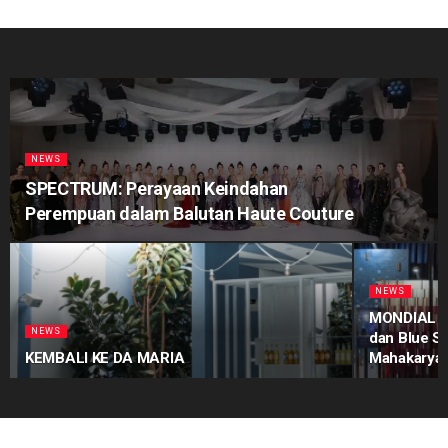
NEWS
SPECTRUM: Perayaan Keindahan
Perempuan dalam Balutan Haute Couture
NEWS
MONDIAL Pr
NEWS
dan Blue S
KEMBALI KE DA MARIA
Mahakarya 