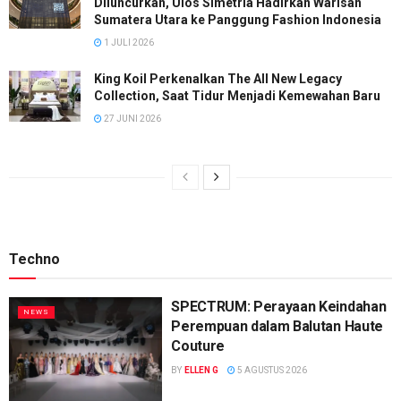
Diluncurkan, Ulos Simetria Hadirkan Warisan
Sumatera Utara ke Panggung Fashion Indonesia
1 JULI 2026
King Koil Perkenalkan The All New Legacy
Collection, Saat Tidur Menjadi Kemewahan Baru
27 JUNI 2026
Techno
SPECTRUM: Perayaan Keindahan
NEWS
Perempuan dalam Balutan Haute
Couture
BY
ELLEN G
5 AGUSTUS 2026