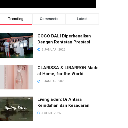
Trending
Comments
Latest
2 minggu ago
COCO BALI Diperkenalkan
Dengan Rentetan Prestasi
2 JANUARI 2026
CLARISSA & LIBARRON Made
at Home, for the World
3 JANUARI 2026
Living Eden: Di Antara
Keindahan dan Kesadaran
NEWS
4 APRIL 2026
KEMBALI KE DA MARIA