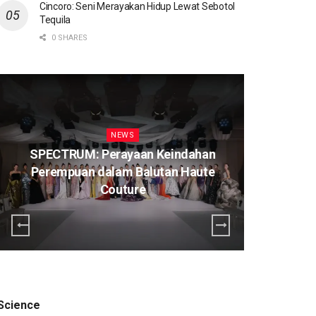
Cincoro: Seni Merayakan Hidup Lewat Sebotol
Tequila
0 SHARES
NEWS
SPECTRUM: Perayaan Keindahan
Perempuan dalam Balutan Haute
K
Couture
Science