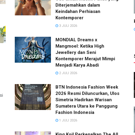
Diterjemahkan dalam
Keindahan Perhiasan
Kontemporer
3 JULI 2026
MONDIAL Dreams x
Mangmoel: Ketika High
Jewellery dan Seni
Kontemporer Merajut Mimpi
Menjadi Karya Abadi
2 JULI 2026
BTN Indonesia Fashion Week
2026 Resmi Diluncurkan, Ulos
si
Simetria Hadirkan Warisan
Sumatera Utara ke Panggung
Fashion Indonesia
1 JULI 2026
King Koil Perkenalkan The All