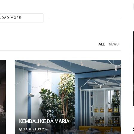
LOAD MORE
ALL
NEWS
NEWS
 2026
Glengoyne dan Tamdhu Resmi Hadir di
agai
Indonesia, Merayakan Seni
shion
Craftsmanship dalam Single Malt
Scotch Whisky
KEMBALI KE DA MARIA
3 AGUSTUS 2026