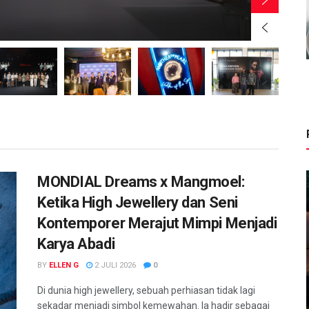
BY
MONDIAL Dreams x Mangmoel:
Ketika High Jewellery dan Seni
Kontemporer Merajut Mimpi Menjadi
Karya Abadi
BY
ELLEN G
2 JULI 2026
0
Di dunia high jewellery, sebuah perhiasan tidak lagi
sekadar menjadi simbol kemewahan. Ia hadir sebagai