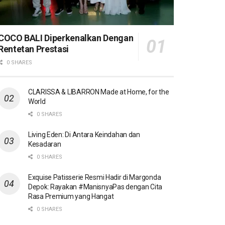
COCO BALI Diperkenalkan Dengan
Rentetan Prestasi
0 SHARES
CLARISSA & LIBARRON Made at Home, for the
World
0 SHARES
Living Eden: Di Antara Keindahan dan
Kesadaran
0 SHARES
Exquise Patisserie Resmi Hadir di Margonda
Depok: Rayakan #ManisnyaPas dengan Cita
Rasa Premium yang Hangat
0 SHARES