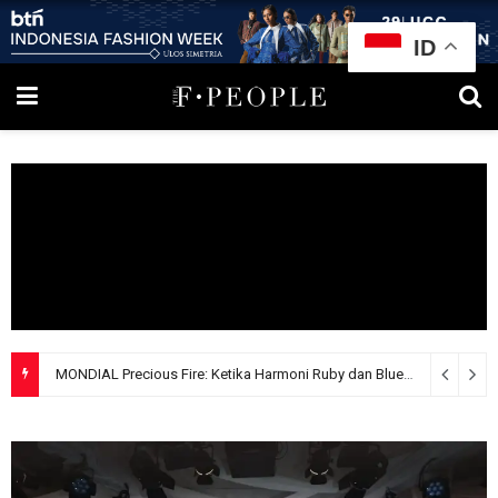
ID
MONDIAL Precious Fire: Ketika Harmoni Ruby dan Blue Sapphire Menjelma Menjadi Mahakarya Perhiasan Mewah