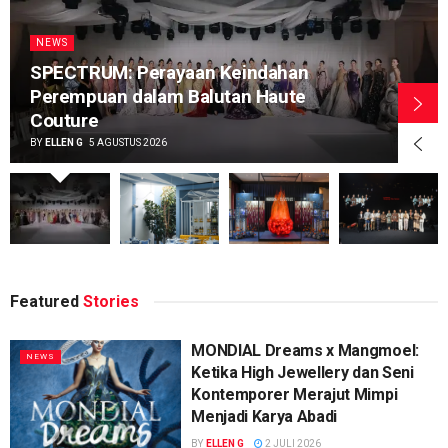
NEWS
SPECTRUM: Perayaan Keindahan
Perempuan dalam Balutan Haute
Couture
BY
ELLEN G
5 AGUSTUS 2026
Featured
Stories
MONDIAL Dreams x Mangmoel:
NEWS
Ketika High Jewellery dan Seni
Kontemporer Merajut Mimpi
Menjadi Karya Abadi
BY
ELLEN G
2 JULI 2026