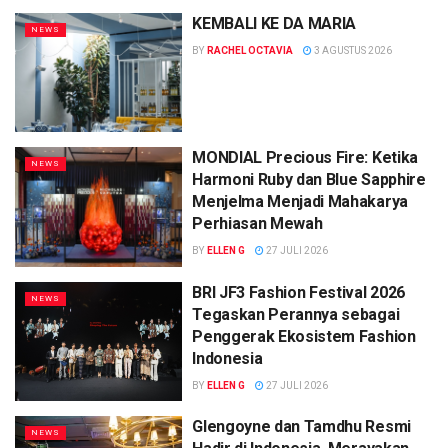
KEMBALI KE DA MARIA
NEWS
BY
RACHEL OCTAVIA
3 AGUSTUS 2026
MONDIAL Precious Fire: Ketika
NEWS
Harmoni Ruby dan Blue Sapphire
Menjelma Menjadi Mahakarya
Perhiasan Mewah
BY
ELLEN G
27 JULI 2026
BRI JF3 Fashion Festival 2026
NEWS
Tegaskan Perannya sebagai
Penggerak Ekosistem Fashion
Indonesia
BY
ELLEN G
27 JULI 2026
Glengoyne dan Tamdhu Resmi
NEWS