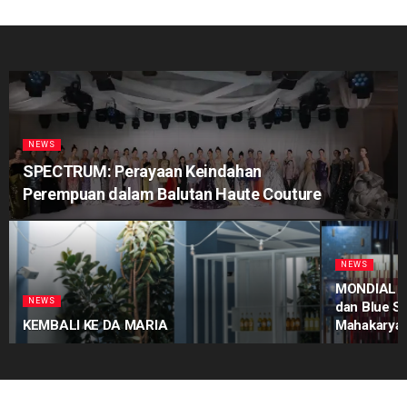
NEWS
SPECTRUM: Perayaan Keindahan
Perempuan dalam Balutan Haute Couture
NEWS
MONDIAL Pr
NEWS
dan Blue S
KEMBALI KE DA MARIA
Mahakarya 