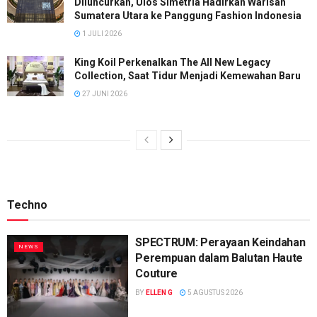
Diluncurkan, Ulos Simetria Hadirkan Warisan
Sumatera Utara ke Panggung Fashion Indonesia
1 JULI 2026
King Koil Perkenalkan The All New Legacy
Collection, Saat Tidur Menjadi Kemewahan Baru
27 JUNI 2026
Techno
SPECTRUM: Perayaan Keindahan
NEWS
Perempuan dalam Balutan Haute
Couture
BY
ELLEN G
5 AGUSTUS 2026