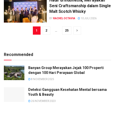
Hadir di Indonesia, Merayakan
Seni Craftsmanship dalam Single
Malt Scotch Whisky
BY
RACHEL OCTAVIA
10 JULI 2026
1
2
…
25
Recommended
Banyan Group Merayakan Jejak 100 Properti
dengan 100 Hari Perayaan Global
8 NOVEMBER 2025
Deteksi Gangguan Kesehatan Mental bersama
Youth & Beauty
26 NOVEMBER 2023