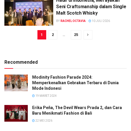
Hadir di Indonesia, Merayakan
Seni Craftsmanship dalam Single
Malt Scotch Whisky
BY
RACHEL OCTAVIA
10 JULI 2026
1
2
…
25
Recommended
Modinity Fashion Parade 2024:
Memperkenalkan Gebrakan Terbaru di Dunia
Mode Indonesi
19 MARET 2024
Erika Peña, The Devil Wears Prada 2, dan Cara
Baru Menikmati Fashion di Bali
22 MEI 2026