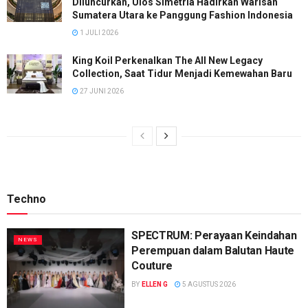
Diluncurkan, Ulos Simetria Hadirkan Warisan
Sumatera Utara ke Panggung Fashion Indonesia
1 JULI 2026
King Koil Perkenalkan The All New Legacy
Collection, Saat Tidur Menjadi Kemewahan Baru
27 JUNI 2026
Techno
SPECTRUM: Perayaan Keindahan
NEWS
Perempuan dalam Balutan Haute
Couture
BY
ELLEN G
5 AGUSTUS 2026