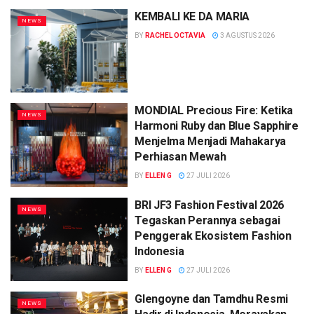
KEMBALI KE DA MARIA
NEWS
BY
RACHEL OCTAVIA
3 AGUSTUS 2026
MONDIAL Precious Fire: Ketika
NEWS
Harmoni Ruby dan Blue Sapphire
Menjelma Menjadi Mahakarya
Perhiasan Mewah
BY
ELLEN G
27 JULI 2026
BRI JF3 Fashion Festival 2026
NEWS
Tegaskan Perannya sebagai
Penggerak Ekosistem Fashion
Indonesia
BY
ELLEN G
27 JULI 2026
Glengoyne dan Tamdhu Resmi
NEWS