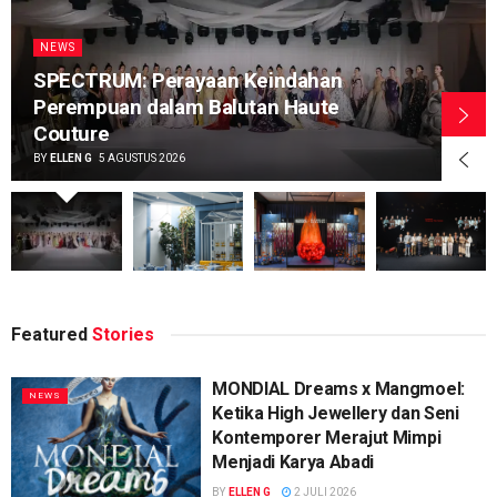
NEWS
SPECTRUM: Perayaan Keindahan
Perempuan dalam Balutan Haute
Couture
BY
ELLEN G
5 AGUSTUS 2026
Featured
Stories
MONDIAL Dreams x Mangmoel:
NEWS
Ketika High Jewellery dan Seni
Kontemporer Merajut Mimpi
Menjadi Karya Abadi
BY
ELLEN G
2 JULI 2026