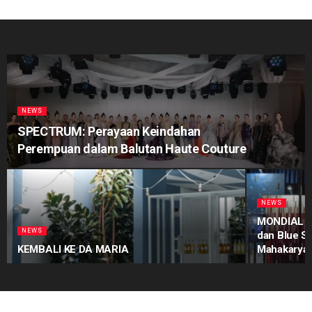
NEWS
SPECTRUM: Perayaan Keindahan
Perempuan dalam Balutan Haute Couture
NEWS
MONDIAL Pr
NEWS
dan Blue S
KEMBALI KE DA MARIA
Mahakarya 