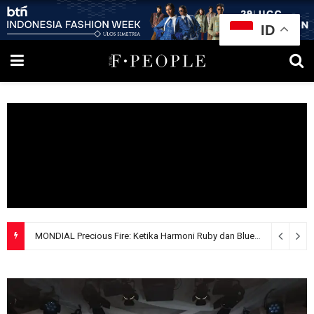
ID
MONDIAL Precious Fire: Ketika Harmoni Ruby dan Blue Sapphire Menjelma Menjadi Mahakarya Perhiasan Mewah