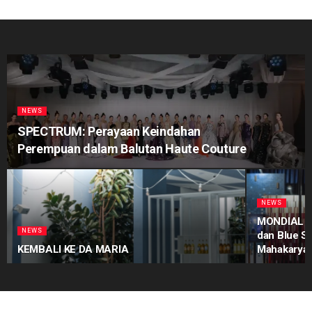
NEWS
SPECTRUM: Perayaan Keindahan
Perempuan dalam Balutan Haute Couture
NEWS
MONDIAL Pr
NEWS
dan Blue S
KEMBALI KE DA MARIA
Mahakarya 