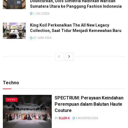
Diluncurkan, Ulos Simetria Hadirkan Warisan
Sumatera Utara ke Panggung Fashion Indonesia
1 JULI 2026
King Koil Perkenalkan The All New Legacy
Collection, Saat Tidur Menjadi Kemewahan Baru
27 JUNI 2026
Techno
SPECTRUM: Perayaan Keindahan
NEWS
Perempuan dalam Balutan Haute
Couture
BY
ELLEN G
5 AGUSTUS 2026