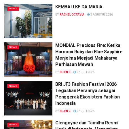
KEMBALI KE DA MARIA
NEWS
BY
RACHEL OCTAVIA
3 AGUSTUS 2026
MONDIAL Precious Fire: Ketika
NEWS
Harmoni Ruby dan Blue Sapphire
Menjelma Menjadi Mahakarya
Perhiasan Mewah
BY
ELLEN G
27 JULI 2026
BRI JF3 Fashion Festival 2026
NEWS
Tegaskan Perannya sebagai
Penggerak Ekosistem Fashion
Indonesia
BY
ELLEN G
27 JULI 2026
Glengoyne dan Tamdhu Resmi
NEWS