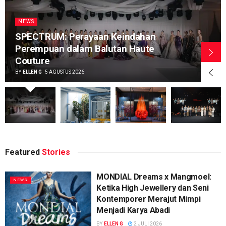
NEWS
SPECTRUM: Perayaan Keindahan
Perempuan dalam Balutan Haute
Couture
BY
ELLEN G
5 AGUSTUS 2026
Featured
Stories
MONDIAL Dreams x Mangmoel:
NEWS
Ketika High Jewellery dan Seni
Kontemporer Merajut Mimpi
Menjadi Karya Abadi
BY
ELLEN G
2 JULI 2026