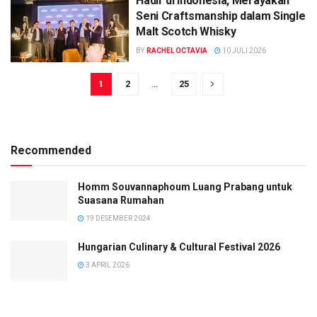
Hadir di Indonesia, Merayakan
Seni Craftsmanship dalam Single
Malt Scotch Whisky
BY
RACHEL OCTAVIA
10 JULI 2026
1
2
…
25
Recommended
Homm Souvannaphoum Luang Prabang untuk
Suasana Rumahan
19 DESEMBER 2024
Hungarian Culinary & Cultural Festival 2026
3 APRIL 2026