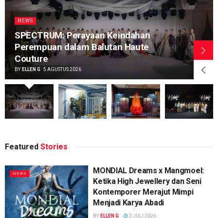
NEWS
SPECTRUM: Perayaan Keindahan
Perempuan dalam Balutan Haute
Couture
BY
ELLEN G
5 AGUSTUS 2026
Featured
Stories
MONDIAL Dreams x Mangmoel:
NEWS
Ketika High Jewellery dan Seni
Kontemporer Merajut Mimpi
Menjadi Karya Abadi
BY
ELLEN G
2 JULI 2026