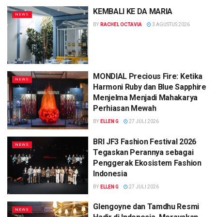
KEMBALI KE DA MARIA
NEWS
BY
RACHEL OCTAVIA
3 AGUSTUS 2026
MONDIAL Precious Fire: Ketika
NEWS
Harmoni Ruby dan Blue Sapphire
Menjelma Menjadi Mahakarya
Perhiasan Mewah
BY
ELLEN G
27 JULI 2026
BRI JF3 Fashion Festival 2026
NEWS
Tegaskan Perannya sebagai
Penggerak Ekosistem Fashion
Indonesia
BY
ELLEN G
27 JULI 2026
Glengoyne dan Tamdhu Resmi
NEWS