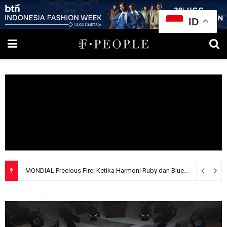
ID
MONDIAL Precious Fire: Ketika Harmoni Ruby dan Blue Sapphire Menjelma Menjadi Mahakarya Perhiasan Mewah