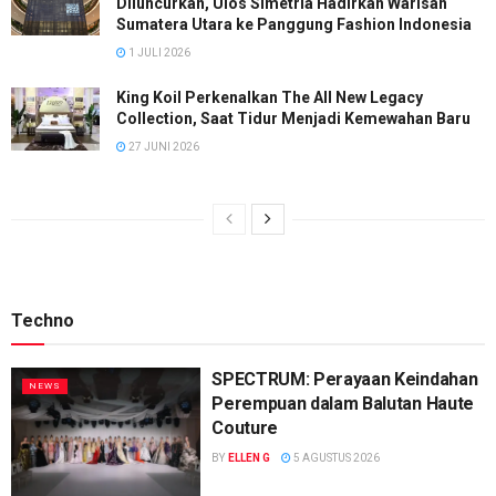
Diluncurkan, Ulos Simetria Hadirkan Warisan
Sumatera Utara ke Panggung Fashion Indonesia
1 JULI 2026
King Koil Perkenalkan The All New Legacy
Collection, Saat Tidur Menjadi Kemewahan Baru
27 JUNI 2026
Techno
SPECTRUM: Perayaan Keindahan
NEWS
Perempuan dalam Balutan Haute
Couture
BY
ELLEN G
5 AGUSTUS 2026