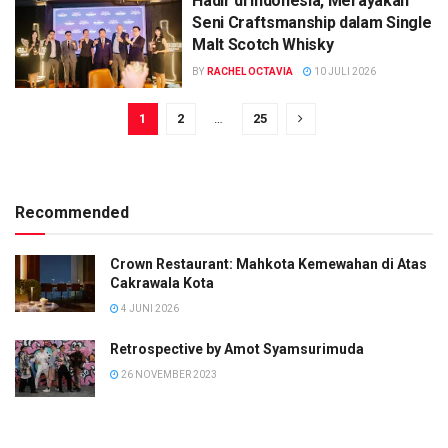
Hadir di Indonesia, Merayakan
Seni Craftsmanship dalam Single
Malt Scotch Whisky
BY
RACHEL OCTAVIA
10 JULI 2026
1
2
…
25
Recommended
Crown Restaurant: Mahkota Kemewahan di Atas
Cakrawala Kota
4 JUNI 2026
Retrospective by Amot Syamsurimuda
26 NOVEMBER 2023