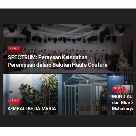
NEWS
SPECTRUM: Perayaan Keindahan
Perempuan dalam Balutan Haute Couture
NEWS
MONDIAL Pr
NEWS
dan Blue S
KEMBALI KE DA MARIA
Mahakarya 