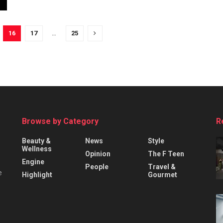
16
17
…
25
Browse by Category
R
Beauty &
News
Style
Wellness
Opinion
The F Teen
Engine
People
Travel &
e
Highlight
Gourmet