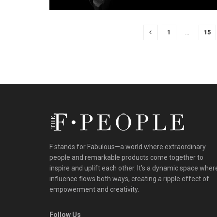
1
…
15
F stands for Fabulous—a world where extraordinary
people and remarkable products come together to
inspire and uplift each other. It’s a dynamic space wher
influence flows both ways, creating a ripple effect of
empowerment and creativity.
Follow Us