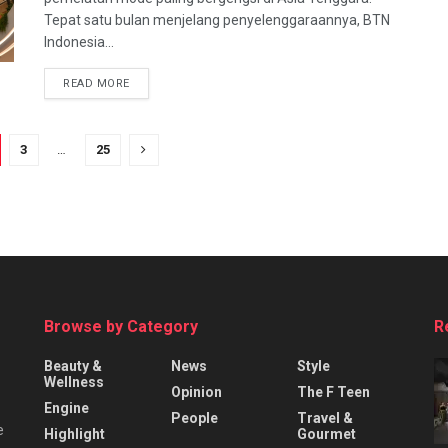
Tepat satu bulan menjelang penyelenggaraannya, BTN
Indonesia...
READ MORE
3
…
25
Browse by Category
R
Beauty &
News
Style
Wellness
Opinion
The F Teen
Engine
People
Travel &
e
Highlight
Gourmet