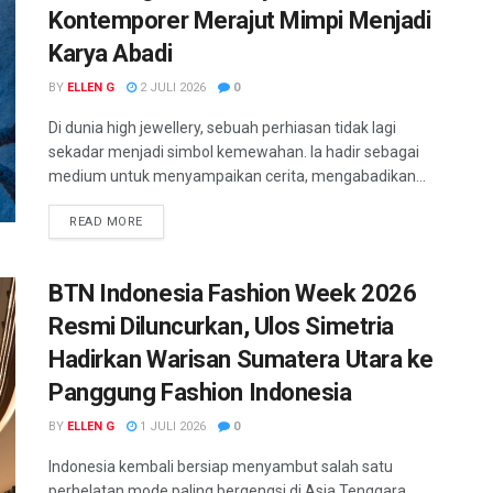
Kontemporer Merajut Mimpi Menjadi
Karya Abadi
BY
ELLEN G
2 JULI 2026
0
Di dunia high jewellery, sebuah perhiasan tidak lagi
sekadar menjadi simbol kemewahan. Ia hadir sebagai
medium untuk menyampaikan cerita, mengabadikan...
READ MORE
BTN Indonesia Fashion Week 2026
Resmi Diluncurkan, Ulos Simetria
Hadirkan Warisan Sumatera Utara ke
Panggung Fashion Indonesia
BY
ELLEN G
1 JULI 2026
0
Indonesia kembali bersiap menyambut salah satu
perhelatan mode paling bergengsi di Asia Tenggara.