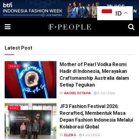
ID
Latest Post
Mother of Pearl Vodka Resmi
NEWS
Hadir di Indonesia, Merayakan
Craftsmanship Australia dalam
Setiap Tegukan
BY
RACHEL OCTAVIA
9 JULI 2026
JF3 Fashion Festival 2026:
NEWS
Recrafted, Membentuk Masa
Depan Fashion Indonesia Melalui
Kolaborasi Global
BY
ELLEN G
4 JULI 2026