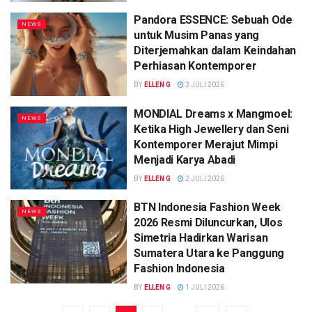
Pandora ESSENCE: Sebuah Ode
NEWS
untuk Musim Panas yang
Diterjemahkan dalam Keindahan
Perhiasan Kontemporer
BY
ELLEN G
3 JULI 2026
MONDIAL Dreams x Mangmoel:
NEWS
Ketika High Jewellery dan Seni
Kontemporer Merajut Mimpi
Menjadi Karya Abadi
BY
ELLEN G
2 JULI 2026
BTN Indonesia Fashion Week
NEWS
2026 Resmi Diluncurkan, Ulos
Simetria Hadirkan Warisan
Sumatera Utara ke Panggung
Fashion Indonesia
BY
ELLEN G
1 JULI 2026