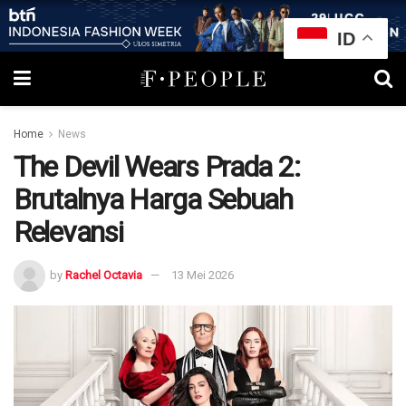
ID
Home
News
The Devil Wears Prada 2:
Brutalnya Harga Sebuah
Relevansi
by
Rachel Octavia
13 Mei 2026